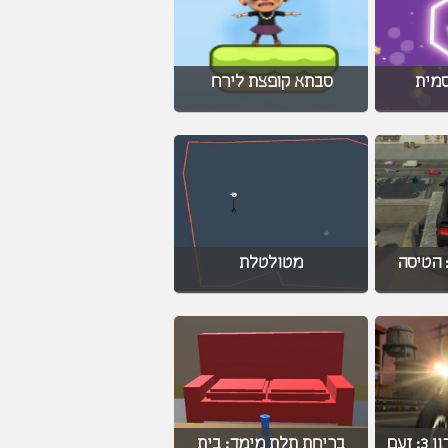
סמית
סבתא קופצת לירח
 הטיסה
מטולטלת
אופנועני הארמגדון 3: זעם
בריחת תלת מימד: בית