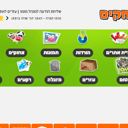
שליחת הודעה למנהל מומו
עזרים לאת
מומו הפרה - האתר הכי שווה ברפת!
יית אתרים
הורדות
תמונות
צחוקים
טום
עזרים
מזבלה
רקעים