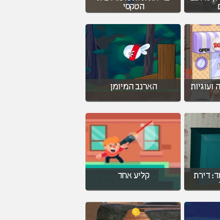
הטקסי
 ועוגיות
הארנב המיומן
: דירת
קליע אחד