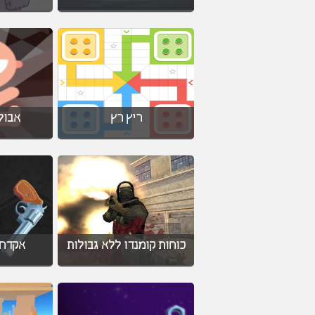
ריץ רץ
אבול
כוחות קומנדו ללא גבולות
אקדחי