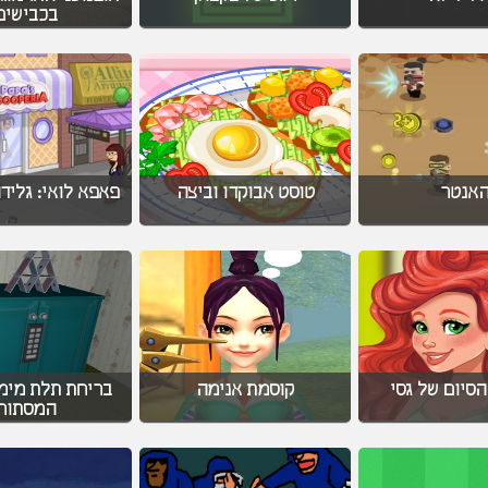
בכבישים
אנטר
טוסט אבוקדו וביצה
פאפא לואי: גלידה
סיום של גסי
קוסמת אנימה
בריחת תלת מימד
המסתור