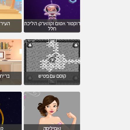
דוקטור אטום וקווארק: הליכת
העיר
חלל
קוסם עם פטיש
בריח
ואסיליסה
טי