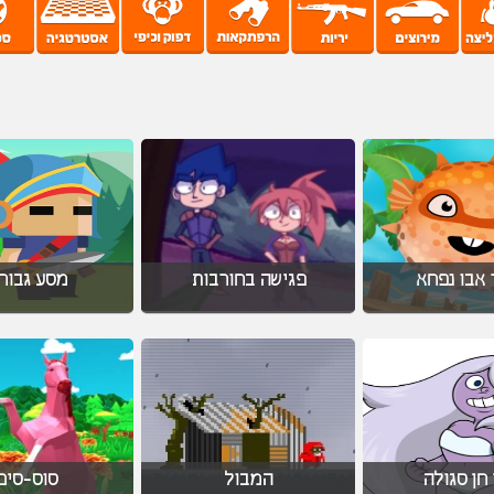
 אבו נפחא
פגישה בחורבות
מסע גבור
 חן סגולה
המבול
סוס-סים