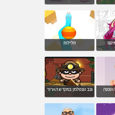
יקס
תלילות
אופנה
גנב וגנטלמן במקדש הארור