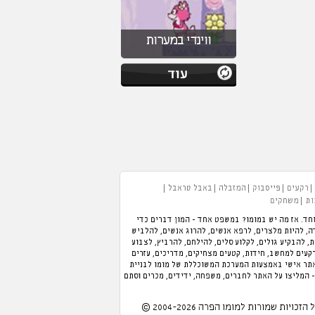
ווינדי במערות
רקעים
פייסבוק
המזבלה
באבל טראבל
ות
משחקים
חד. אז מה יש במומו? במשפט אחד - המון דברים כדי
 תוכלו לנהל מלון, לנהל מסעדה, להיות מלצרים, לרפא אנשים, להרוג אנשים, להלביש
כת, להבקיע גולים, לקלוע סלים, להילחם, להרביץ, לצבוע
רקעים למחשב, חידות, קטעים מצחיקים, מדריכים, עזרים
אתר אישי באמצעות המערכת המשוכללת של מומו לבניית
- המליצו על האתר לחברים, משפחה, ידידים, מכרים וסתם
 הזכויות שמורות למומו הפרה 2004-2026 ©