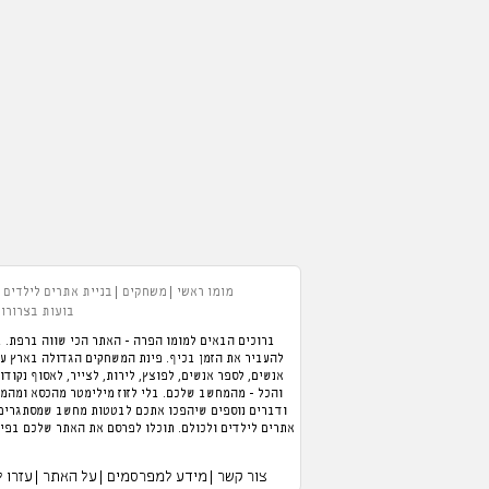
מומו ראשי
משחקים
בניית אתרים לילדים
בועות בצרורות
ברוכים הבאים למומו הפרה - האתר הכי שווה ברפת. ב
אנשים, לספר אנשים, לפוצץ, לירות, לצייר, לאסוף נקודו
והכל - מהמחשב שלכם. בלי לזוז מילימטר מהכסא ומהמזג
ודברים נוספים שיהפכו אתכם לבטטות מחשב שמסתגרים ב
אתרים לילדים ולכולם. תוכלו לפרסם את האתר שלכם בפיי
צור קשר
מידע למפרסמים
על האתר
עזרו 