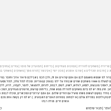
טריוויה
משחקים להורדה
תמונות מצחיקות
בדיחות
המועדון של מומו
עזרים
צחוקים
 2
חרבות וסנדלים 4
טורבו אופנוע
מכון יופי
אקינטור
הורס מסך
משחקים
משחקי בנ
רור לנו שממש משעמם לכם אם אתם קוראים את זה, ולכן הכנו בשבילכם תיאור ארוך וחופר במיו
להעביר את הזמן בכיף. פינת המשחקים הגדולה בארץ עם למעלה מ 11000 משחקים שווים שנבחרו על ידנו במגוון קטגוריות.
ת, לאסוף מטבעות, לנסוע, לגלוש, לשוט, לטוס, לבנות, להרוס, להתעשר, להמר, לקפוץ , לרוץ, לל
ן. חוץ מזה יש לנו פינת משחקים להורדה ממש שווה, בדיחות קורעות, סרטונים מצחיקים, המון 
חדר במקום לעשות משהו מועיל עם החיים שלהם. אם אתם יצירתיים ומוכשרים, תוכלו לבנות 
סבוק ולזכות בתהילת עולם (או לפחות בתחרות האתרים השבועית..) יש לנו רק בקשה אחת מכם 
אנשים זרים. תודה רבה!
לאתר
תנאי שימוש
כל