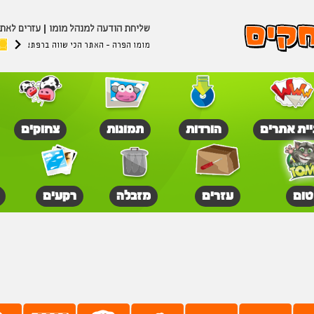
שליחת הודעה למנהל מומו
עזרים לאת
מומו הפרה - האתר הכי שווה ברפת!
יית אתרים
הורדות
תמונות
צחוקים
טום
עזרים
מזבלה
רקעים