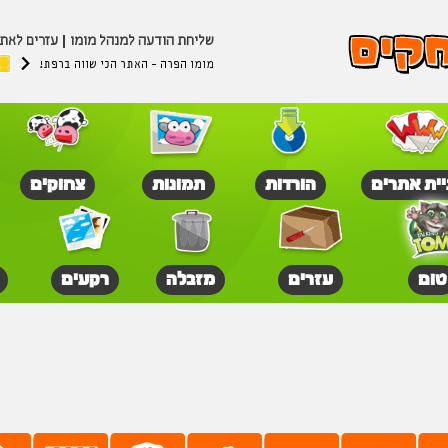
שליחת הודעה למנהל מומו
עזרים לאת
מומו הפרה - האתר הכי שווה ברפת!
יית אתרים
הורדות
תמונות
צחוקים
טום
עזרים
מזבלה
רקעים