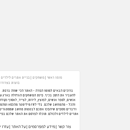
מומו ראשי
משחקים
בניית אתרים לילדים
בועות בצרורות
ברוכים הבאים למומו הפרה - האתר הכי שווה ברפת. ב
אנשים, לספר אנשים, לפוצץ, לירות, לצייר, לאסוף נקודו
והכל - מהמחשב שלכם. בלי לזוז מילימטר מהכסא ומהמזג
ודברים נוספים שיהפכו אתכם לבטטות מחשב שמסתגרים ב
אתרים לילדים ולכולם. תוכלו לפרסם את האתר שלכם בפיי
צור קשר
מידע למפרסמים
על האתר
עזרו 