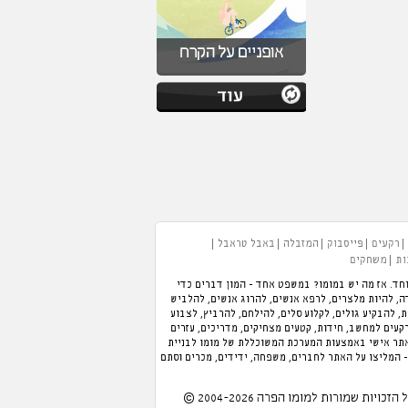
אופניים על הקרח
רקעים
פייסבוק
המזבלה
באבל טראבל
ות
משחקים
חד. אז מה יש במומו? במשפט אחד - המון דברים כדי
 תוכלו לנהל מלון, לנהל מסעדה, להיות מלצרים, לרפא אנשים, להרוג אנשים, להלביש
כת, להבקיע גולים, לקלוע סלים, להילחם, להרביץ, לצבוע
רקעים למחשב, חידות, קטעים מצחיקים, מדריכים, עזרים
אתר אישי באמצעות המערכת המשוכללת של מומו לבניית
- המליצו על האתר לחברים, משפחה, ידידים, מכרים וסתם
 הזכויות שמורות למומו הפרה 2004-2026 ©