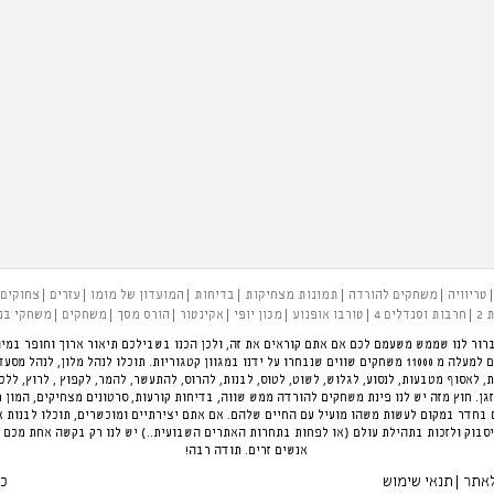
טריוויה
משחקים להורדה
תמונות מצחיקות
בדיחות
המועדון של מומו
עזרים
צחוקים
 2
חרבות וסנדלים 4
טורבו אופנוע
מכון יופי
אקינטור
הורס מסך
משחקים
משחקי בנ
רור לנו שממש משעמם לכם אם אתם קוראים את זה, ולכן הכנו בשבילכם תיאור ארוך וחופר במיו
להעביר את הזמן בכיף. פינת המשחקים הגדולה בארץ עם למעלה מ 11000 משחקים שווים שנבחרו על ידנו במגוון קטגוריות.
ת, לאסוף מטבעות, לנסוע, לגלוש, לשוט, לטוס, לבנות, להרוס, להתעשר, להמר, לקפוץ , לרוץ, לל
ן. חוץ מזה יש לנו פינת משחקים להורדה ממש שווה, בדיחות קורעות, סרטונים מצחיקים, המון 
חדר במקום לעשות משהו מועיל עם החיים שלהם. אם אתם יצירתיים ומוכשרים, תוכלו לבנות 
סבוק ולזכות בתהילת עולם (או לפחות בתחרות האתרים השבועית..) יש לנו רק בקשה אחת מכם 
אנשים זרים. תודה רבה!
לאתר
תנאי שימוש
כל