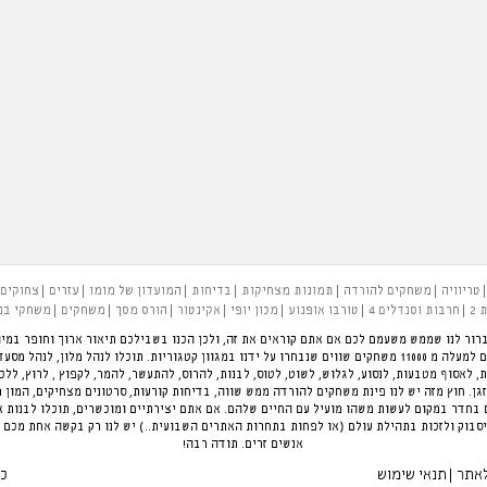
טריוויה
משחקים להורדה
תמונות מצחיקות
בדיחות
המועדון של מומו
עזרים
צחוקים
 2
חרבות וסנדלים 4
טורבו אופנוע
מכון יופי
אקינטור
הורס מסך
משחקים
משחקי בנ
רור לנו שממש משעמם לכם אם אתם קוראים את זה, ולכן הכנו בשבילכם תיאור ארוך וחופר במיו
להעביר את הזמן בכיף. פינת המשחקים הגדולה בארץ עם למעלה מ 11000 משחקים שווים שנבחרו על ידנו במגוון קטגוריות.
ת, לאסוף מטבעות, לנסוע, לגלוש, לשוט, לטוס, לבנות, להרוס, להתעשר, להמר, לקפוץ , לרוץ, לל
ן. חוץ מזה יש לנו פינת משחקים להורדה ממש שווה, בדיחות קורעות, סרטונים מצחיקים, המון 
חדר במקום לעשות משהו מועיל עם החיים שלהם. אם אתם יצירתיים ומוכשרים, תוכלו לבנות 
סבוק ולזכות בתהילת עולם (או לפחות בתחרות האתרים השבועית..) יש לנו רק בקשה אחת מכם 
אנשים זרים. תודה רבה!
לאתר
תנאי שימוש
כל