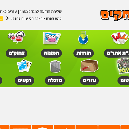
שליחת הודעה למנהל מומו
עזרים לאת
מומו הפרה - האתר הכי שווה ברפת!
יית אתרים
הורדות
תמונות
צחוקים
טום
עזרים
מזבלה
רקעים