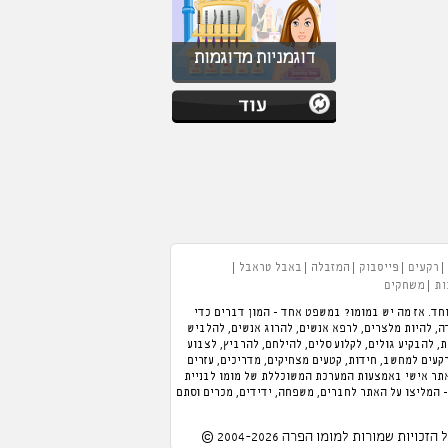
דוגמניות מדוגמות
רקעים
פייסבוק
המזבלה
באבל טראבל
ות
משחקים
חד. אז מה יש במומו? במשפט אחד - המון דברים כדי
 תוכלו לנהל מלון, לנהל מסעדה, להיות מלצרים, לרפא אנשים, להרוג אנשים, להלביש
כת, להבקיע גולים, לקלוע סלים, להילחם, להרביץ, לצבוע
רקעים למחשב, חידות, קטעים מצחיקים, מדריכים, עזרים
אתר אישי באמצעות המערכת המשוכללת של מומו לבניית
- המליצו על האתר לחברים, משפחה, ידידים, מכרים וסתם
 הזכויות שמורות למומו הפרה 2004-2026 ©