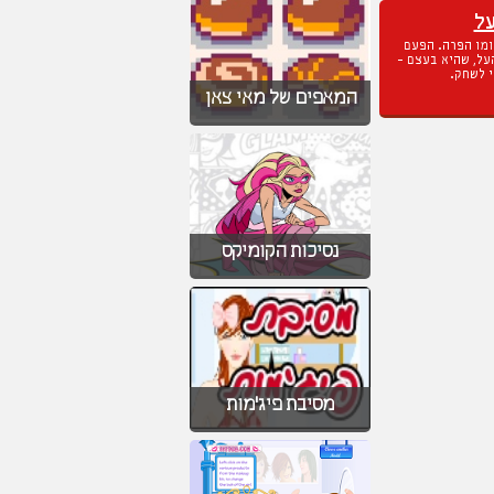
על
מו הפרה. הפעם
על, שהיא בעצם -
 לשחק.
המאפים של מאי צאן
נסיכות הקומיקס
מסיבת פיג'מות