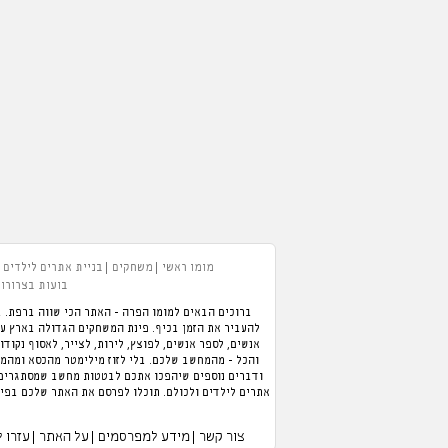
מומו ראשי
משחקים
בניית אתרים לילדים
בועות בצרורות
ברוכים הבאים למומו הפרה - האתר הכי שווה ברפת. ב
אנשים, לספר אנשים, לפוצץ, לירות, לצייר, לאסוף נקודו
והכל - מהמחשב שלכם. בלי לזוז מילימטר מהכסא ומהמזג
ודברים נוספים שיהפכו אתכם לבטטות מחשב שמסתגרים ב
אתרים לילדים ולכולם. תוכלו לפרסם את האתר שלכם בפיי
צור קשר
מידע למפרסמים
על האתר
עזרו 