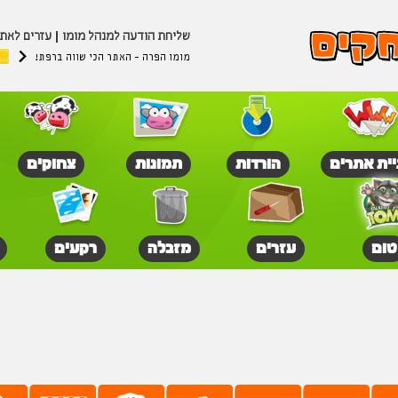
שליחת הודעה למנהל מומו
עזרים לאת
מומו הפרה - האתר הכי שווה ברפת!
יית אתרים
הורדות
תמונות
צחוקים
טום
עזרים
מזבלה
רקעים