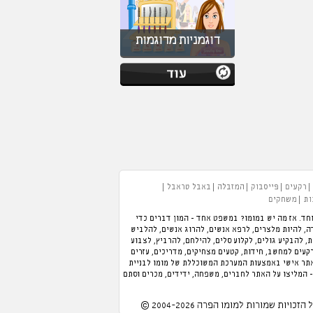
דוגמניות מדוגמות
רקעים
פייסבוק
המזבלה
באבל טראבל
ות
משחקים
חד. אז מה יש במומו? במשפט אחד - המון דברים כדי
 תוכלו לנהל מלון, לנהל מסעדה, להיות מלצרים, לרפא אנשים, להרוג אנשים, להלביש
כת, להבקיע גולים, לקלוע סלים, להילחם, להרביץ, לצבוע
רקעים למחשב, חידות, קטעים מצחיקים, מדריכים, עזרים
אתר אישי באמצעות המערכת המשוכללת של מומו לבניית
- המליצו על האתר לחברים, משפחה, ידידים, מכרים וסתם
 הזכויות שמורות למומו הפרה 2004-2026 ©