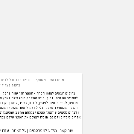
מומו ראשי
משחקים
בניית אתרים לילדים
בועות בצרורות
ברוכים הבאים למומו הפרה - האתר הכי שווה ברפת. ב
אנשים, לספר אנשים, לפוצץ, לירות, לצייר, לאסוף נקודו
והכל - מהמחשב שלכם. בלי לזוז מילימטר מהכסא ומהמזג
ודברים נוספים שיהפכו אתכם לבטטות מחשב שמסתגרים ב
אתרים לילדים ולכולם. תוכלו לפרסם את האתר שלכם בפיי
צור קשר
מידע למפרסמים
על האתר
עזרו 