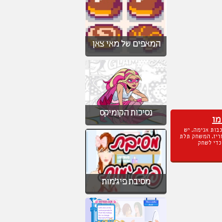
המאפים של מאי צאן
נסיכות הקומיקס
מו
בות אנימה. יש
וריז. המשחק תלת
כדי לשחק
מסיבת פיג'מות