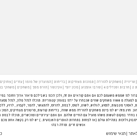
טריוויה
משחקים להורדה
תמונות מצחיקות
בדיחות
המועדון של מומו
עזרים
צחוקים
 2
חרבות וסנדלים 4
טורבו אופנוע
מכון יופי
אקינטור
הורס מסך
משחקים
משחקי בנ
רור לנו שממש משעמם לכם אם אתם קוראים את זה, ולכן הכנו בשבילכם תיאור ארוך וחופר במיו
להעביר את הזמן בכיף. פינת המשחקים הגדולה בארץ עם למעלה מ 11000 משחקים שווים שנבחרו על ידנו במגוון קטגוריות.
ת, לאסוף מטבעות, לנסוע, לגלוש, לשוט, לטוס, לבנות, להרוס, להתעשר, להמר, לקפוץ , לרוץ, לל
ן. חוץ מזה יש לנו פינת משחקים להורדה ממש שווה, בדיחות קורעות, סרטונים מצחיקים, המון 
חדר במקום לעשות משהו מועיל עם החיים שלהם. אם אתם יצירתיים ומוכשרים, תוכלו לבנות 
סבוק ולזכות בתהילת עולם (או לפחות בתחרות האתרים השבועית..) יש לנו רק בקשה אחת מכם 
אנשים זרים. תודה רבה!
לאתר
תנאי שימוש
כל