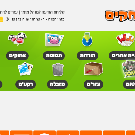
שליחת הודעה למנהל מומו
עזרים לאת
מומו הפרה - האתר הכי שווה ברפת!
יית אתרים
הורדות
תמונות
צחוקים
טום
עזרים
מזבלה
רקעים