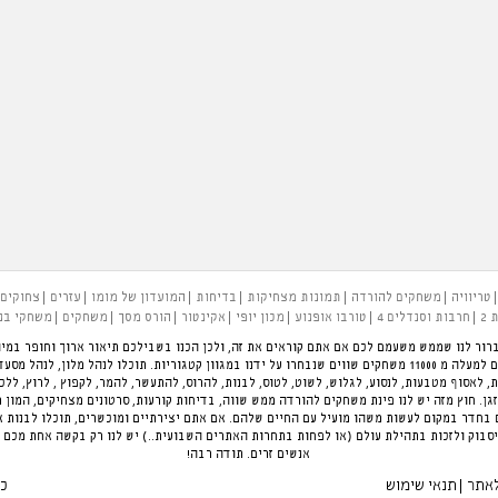
טריוויה
משחקים להורדה
תמונות מצחיקות
בדיחות
המועדון של מומו
עזרים
צחוקים
 2
חרבות וסנדלים 4
טורבו אופנוע
מכון יופי
אקינטור
הורס מסך
משחקים
משחקי בנ
רור לנו שממש משעמם לכם אם אתם קוראים את זה, ולכן הכנו בשבילכם תיאור ארוך וחופר במיו
להעביר את הזמן בכיף. פינת המשחקים הגדולה בארץ עם למעלה מ 11000 משחקים שווים שנבחרו על ידנו במגוון קטגוריות.
ת, לאסוף מטבעות, לנסוע, לגלוש, לשוט, לטוס, לבנות, להרוס, להתעשר, להמר, לקפוץ , לרוץ, לל
ן. חוץ מזה יש לנו פינת משחקים להורדה ממש שווה, בדיחות קורעות, סרטונים מצחיקים, המון 
חדר במקום לעשות משהו מועיל עם החיים שלהם. אם אתם יצירתיים ומוכשרים, תוכלו לבנות 
סבוק ולזכות בתהילת עולם (או לפחות בתחרות האתרים השבועית..) יש לנו רק בקשה אחת מכם 
אנשים זרים. תודה רבה!
לאתר
תנאי שימוש
כל