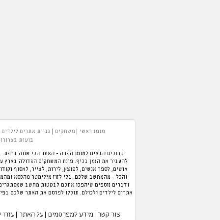
מומו ראשי
משחקים
בניית אתרים לילדים
בועות בצרורות
ברוכים הבאים למומו הפרה - האתר הכי שווה ברפת. ב
אנשים, לספר אנשים, לפוצץ, לירות, לצייר, לאסוף נקודו
והכל - מהמחשב שלכם. בלי לזוז מילימטר מהכסא ומהמזג
ודברים נוספים שיהפכו אתכם לבטטות מחשב שמסתגרים ב
אתרים לילדים ולכולם. תוכלו לפרסם את האתר שלכם בפיי
צור קשר
מידע למפרסמים
על האתר
עזרו 