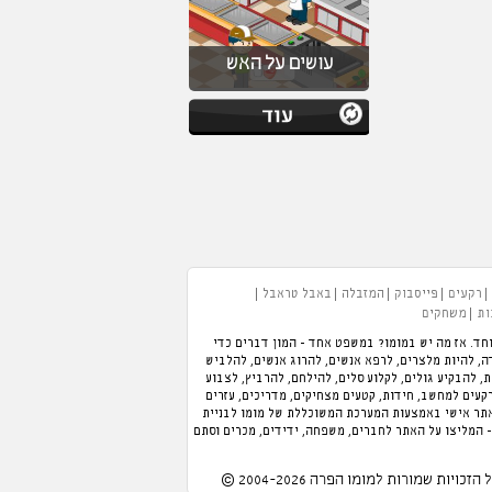
עושים על האש
רקעים
פייסבוק
המזבלה
באבל טראבל
ות
משחקים
חד. אז מה יש במומו? במשפט אחד - המון דברים כדי
 תוכלו לנהל מלון, לנהל מסעדה, להיות מלצרים, לרפא אנשים, להרוג אנשים, להלביש
כת, להבקיע גולים, לקלוע סלים, להילחם, להרביץ, לצבוע
רקעים למחשב, חידות, קטעים מצחיקים, מדריכים, עזרים
אתר אישי באמצעות המערכת המשוכללת של מומו לבניית
- המליצו על האתר לחברים, משפחה, ידידים, מכרים וסתם
 הזכויות שמורות למומו הפרה 2004-2026 ©