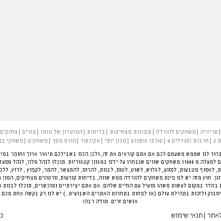
טריוויה
משחקים להורדה
תמונות מצחיקות
בדיחות
המועדון של מומו
עזרים
צחוקים
 2
חרבות וסנדלים 4
טורבו אופנוע
מכון יופי
אקינטור
הורס מסך
משחקים
משחקי בנ
רור לנו שממש משעמם לכם אם אתם קוראים את זה, ולכן הכנו בשבילכם תיאור ארוך וחופר במיו
להעביר את הזמן בכיף. פינת המשחקים הגדולה בארץ עם למעלה מ 11000 משחקים שווים שנבחרו על ידנו במגוון קטגוריות.
ת, לאסוף מטבעות, לנסוע, לגלוש, לשוט, לטוס, לבנות, להרוס, להתעשר, להמר, לקפוץ , לרוץ, לל
ן. חוץ מזה יש לנו פינת משחקים להורדה ממש שווה, בדיחות קורעות, סרטונים מצחיקים, המון 
חדר במקום לעשות משהו מועיל עם החיים שלהם. אם אתם יצירתיים ומוכשרים, תוכלו לבנות 
סבוק ולזכות בתהילת עולם (או לפחות בתחרות האתרים השבועית..) יש לנו רק בקשה אחת מכם 
אנשים זרים. תודה רבה!
לאתר
תנאי שימוש
כל