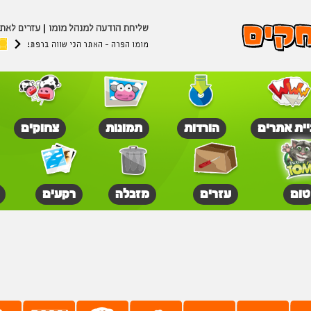
שליחת הודעה למנהל מומו
עזרים לאת
מומו הפרה - האתר הכי שווה ברפת!
יית אתרים
הורדות
תמונות
צחוקים
טום
עזרים
מזבלה
רקעים