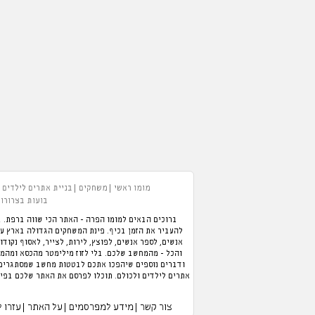
מומו ראשי
משחקים
בניית אתרים לילדים
בועות בצרורות
ברוכים הבאים למומו הפרה - האתר הכי שווה ברפת. ב
אנשים, לספר אנשים, לפוצץ, לירות, לצייר, לאסוף נקודו
והכל - מהמחשב שלכם. בלי לזוז מילימטר מהכסא ומהמזג
ודברים נוספים שיהפכו אתכם לבטטות מחשב שמסתגרים ב
אתרים לילדים ולכולם. תוכלו לפרסם את האתר שלכם בפיי
צור קשר
מידע למפרסמים
על האתר
עזרו 