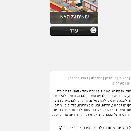
עושים על האש
רקעים
פייסבוק
המזבלה
באבל טראבל
ות
משחקים
חד. אז מה יש במומו? במשפט אחד - המון דברים כדי
 תוכלו לנהל מלון, לנהל מסעדה, להיות מלצרים, לרפא אנשים, להרוג אנשים, להלביש
כת, להבקיע גולים, לקלוע סלים, להילחם, להרביץ, לצבוע
רקעים למחשב, חידות, קטעים מצחיקים, מדריכים, עזרים
אתר אישי באמצעות המערכת המשוכללת של מומו לבניית
- המליצו על האתר לחברים, משפחה, ידידים, מכרים וסתם
 הזכויות שמורות למומו הפרה 2004-2026 ©