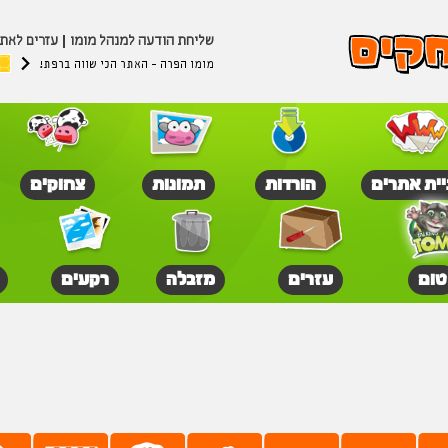
שליחת הודעה למנהל מומו
עזרים לאת
מומו הפרה - האתר הכי שווה ברפת!
יית אתרים
הורדות
תמונות
צחוקים
טום
עזרים
מזבלה
רקעים