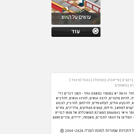
עושים על האש
רקעים
פייסבוק
המזבלה
באבל טראבל
ות
משחקים
חד. אז מה יש במומו? במשפט אחד - המון דברים כדי
 תוכלו לנהל מלון, לנהל מסעדה, להיות מלצרים, לרפא אנשים, להרוג אנשים, להלביש
כת, להבקיע גולים, לקלוע סלים, להילחם, להרביץ, לצבוע
רקעים למחשב, חידות, קטעים מצחיקים, מדריכים, עזרים
אתר אישי באמצעות המערכת המשוכללת של מומו לבניית
- המליצו על האתר לחברים, משפחה, ידידים, מכרים וסתם
 הזכויות שמורות למומו הפרה 2004-2026 ©