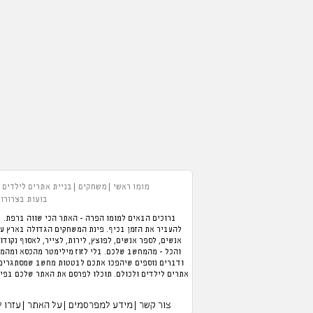
מומו ראשי
משחקים
בניית אתרים לילדים
בועות בצרורות
ברוכים הבאים למומו הפרה - האתר הכי שווה ברפת. ב
אנשים, לספר אנשים, לפוצץ, לירות, לצייר, לאסוף נקודו
והכל - מהמחשב שלכם. בלי לזוז מילימטר מהכסא ומהמזג
ודברים נוספים שיהפכו אתכם לבטטות מחשב שמסתגרים ב
אתרים לילדים ולכולם. תוכלו לפרסם את האתר שלכם בפיי
צור קשר
מידע למפרסמים
על האתר
עזרו 