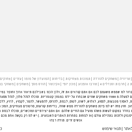
טריוויה
משחקים להורדה
תמונות מצחיקות
בדיחות
המועדון של מומו
עזרים
צחוקים
 2
חרבות וסנדלים 4
טורבו אופנוע
מכון יופי
אקינטור
הורס מסך
משחקים
משחקי בנ
רור לנו שממש משעמם לכם אם אתם קוראים את זה, ולכן הכנו בשבילכם תיאור ארוך וחופר במיו
להעביר את הזמן בכיף. פינת המשחקים הגדולה בארץ עם למעלה מ 11000 משחקים שווים שנבחרו על ידנו במגוון קטגוריות.
ת, לאסוף מטבעות, לנסוע, לגלוש, לשוט, לטוס, לבנות, להרוס, להתעשר, להמר, לקפוץ , לרוץ, לל
ן. חוץ מזה יש לנו פינת משחקים להורדה ממש שווה, בדיחות קורעות, סרטונים מצחיקים, המון 
חדר במקום לעשות משהו מועיל עם החיים שלהם. אם אתם יצירתיים ומוכשרים, תוכלו לבנות 
סבוק ולזכות בתהילת עולם (או לפחות בתחרות האתרים השבועית..) יש לנו רק בקשה אחת מכם 
אנשים זרים. תודה רבה!
לאתר
תנאי שימוש
כל