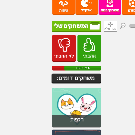
75% אהבו
הקפות