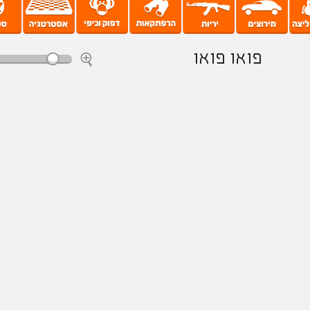
פואו פואו