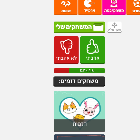
71% אהבו
הקפות