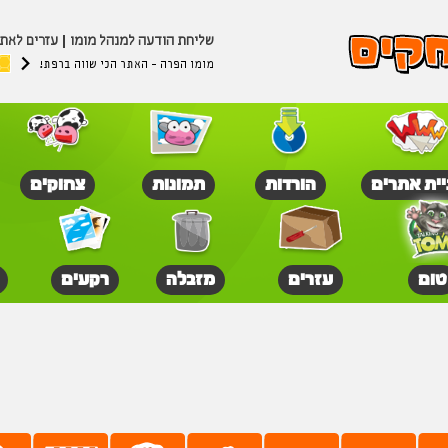
שליחת הודעה למנהל מומו
עזרים לאת
מומו הפרה - האתר הכי שווה ברפת!
יית אתרים
הורדות
תמונות
צחוקים
טום
עזרים
מזבלה
רקעים