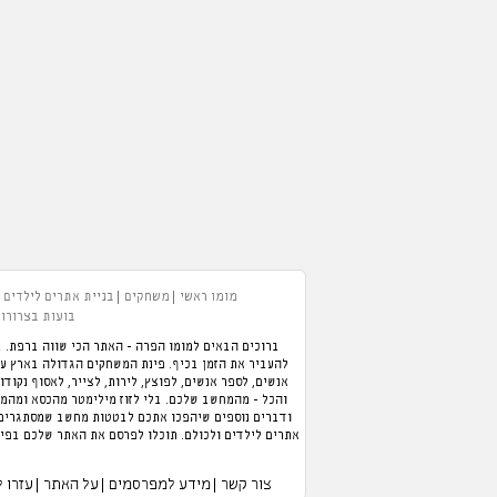
מומו ראשי
משחקים
בניית אתרים לילדים
בועות בצרורות
ברוכים הבאים למומו הפרה - האתר הכי שווה ברפת. ב
אנשים, לספר אנשים, לפוצץ, לירות, לצייר, לאסוף נקודו
והכל - מהמחשב שלכם. בלי לזוז מילימטר מהכסא ומהמזג
ודברים נוספים שיהפכו אתכם לבטטות מחשב שמסתגרים ב
אתרים לילדים ולכולם. תוכלו לפרסם את האתר שלכם בפיי
צור קשר
מידע למפרסמים
על האתר
עזרו 