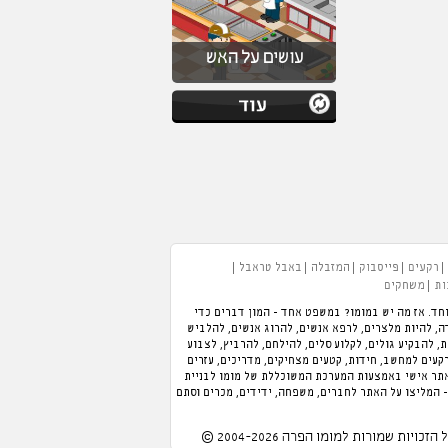
עושים על האש
רקעים
פייסבוק
המזבלה
באבל טראבל
ות
משחקים
חד. אז מה יש במומו? במשפט אחד - המון דברים כדי
 תוכלו לנהל מלון, לנהל מסעדה, להיות מלצרים, לרפא אנשים, להרוג אנשים, להלביש
כת, להבקיע גולים, לקלוע סלים, להילחם, להרביץ, לצבוע
רקעים למחשב, חידות, קטעים מצחיקים, מדריכים, עזרים
אתר אישי באמצעות המערכת המשוכללת של מומו לבניית
- המליצו על האתר לחברים, משפחה, ידידים, מכרים וסתם
 הזכויות שמורות למומו הפרה 2004-2026 ©