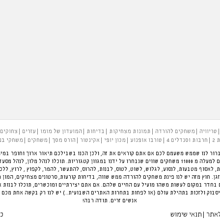
טריוויה
משחקים להורדה
תמונות מצחיקות
בדיחות
המועדון של מומו
עזרים
צחוקים
 2
חרבות וסנדלים 4
טורבו אופנוע
מכון יופי
אקינטור
הורס מסך
משחקים
משחקי בנ
רור לנו שממש משעמם לכם אם אתם קוראים את זה, ולכן הכנו בשבילכם תיאור ארוך וחופר במיו
להעביר את הזמן בכיף. פינת המשחקים הגדולה בארץ עם למעלה מ 11000 משחקים שווים שנבחרו על ידנו במגוון קטגוריות.
ת, לאסוף מטבעות, לנסוע, לגלוש, לשוט, לטוס, לבנות, להרוס, להתעשר, להמר, לקפוץ , לרוץ, לל
ן. חוץ מזה יש לנו פינת משחקים להורדה ממש שווה, בדיחות קורעות, סרטונים מצחיקים, המון 
חדר במקום לעשות משהו מועיל עם החיים שלהם. אם אתם יצירתיים ומוכשרים, תוכלו לבנות 
סבוק ולזכות בתהילת עולם (או לפחות בתחרות האתרים השבועית..) יש לנו רק בקשה אחת מכם 
אנשים זרים. תודה רבה!
לאתר
תנאי שימוש
כל